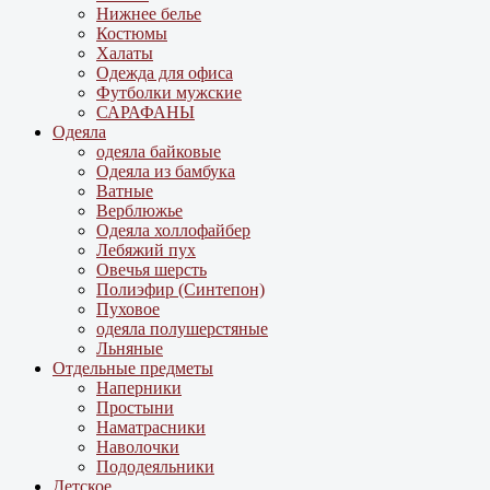
Нижнее белье
Костюмы
Халаты
Одежда для офиса
Футболки мужские
САРАФАНЫ
Одеяла
одеяла байковые
Одеяла из бамбука
Ватные
Верблюжье
Одеяла холлофайбер
Лебяжий пух
Овечья шерсть
Полиэфир (Синтепон)
Пуховое
одеяла полушерстяные
Льняные
Отдельные предметы
Наперники
Простыни
Наматрасники
Наволочки
Пододеяльники
Детское