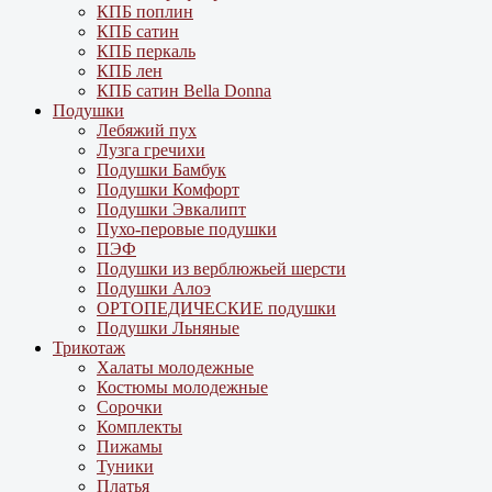
КПБ поплин
КПБ сатин
КПБ перкаль
КПБ лен
КПБ сатин Bella Donna
Подушки
Лебяжий пух
Лузга гречихи
Подушки Бамбук
Подушки Комфорт
Подушки Эвкалипт
Пухо-перовые подушки
ПЭФ
Подушки из верблюжьей шерсти
Подушки Алоэ
ОРТОПЕДИЧЕСКИЕ подушки
Подушки Льняные
Трикотаж
Халаты молодежные
Костюмы молодежные
Сорочки
Комплекты
Пижамы
Туники
Платья