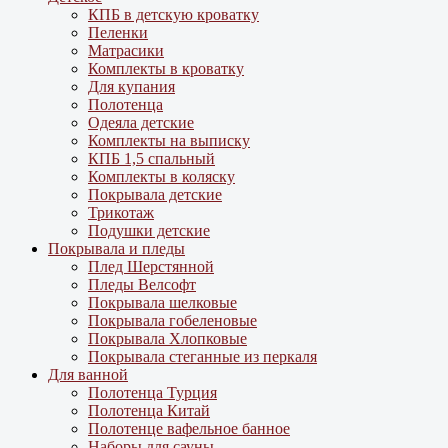
КПБ в детскую кроватку
Пеленки
Матрасики
Комплекты в кроватку
Для купания
Полотенца
Одеяла детские
Комплекты на выписку
КПБ 1,5 спальный
Комплекты в коляску
Покрывала детские
Трикотаж
Подушки детские
Покрывала и пледы
Плед Шерстянной
Пледы Велсофт
Покрывала шелковые
Покрывала гобеленовые
Покрывала Хлопковые
Покрывала стеганные из перкаля
Для ванной
Полотенца Турция
Полотенца Китай
Полотенце вафельное банное
Наборы для сауны