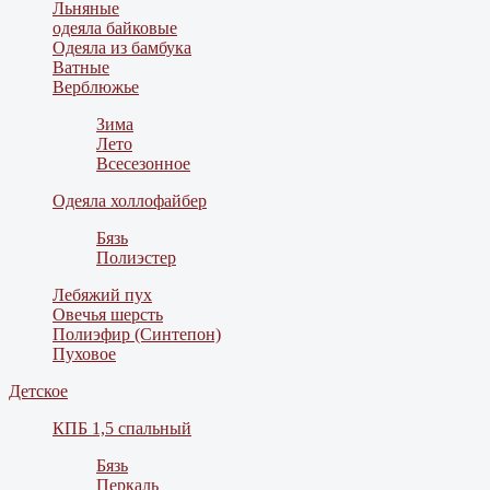
Льняные
одеяла байковые
Одеяла из бамбука
Ватные
Верблюжье
Зима
Лето
Всесезонное
Одеяла холлофайбер
Бязь
Полиэстер
Лебяжий пух
Овечья шерсть
Полиэфир (Синтепон)
Пуховое
Детское
КПБ 1,5 спальный
Бязь
Перкаль