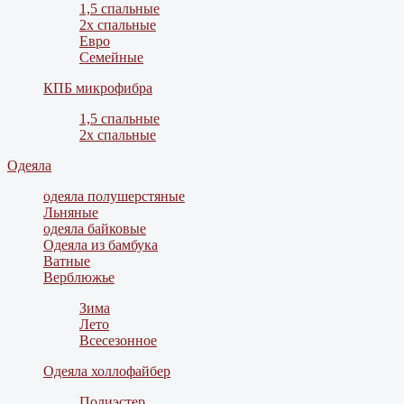
1,5 спальные
2х спальные
Евро
Семейные
КПБ микрофибра
1,5 спальные
2х спальные
Одеяла
одеяла полушерстяные
Льняные
одеяла байковые
Одеяла из бамбука
Ватные
Верблюжье
Зима
Лето
Всесезонное
Одеяла холлофайбер
Полиэстер