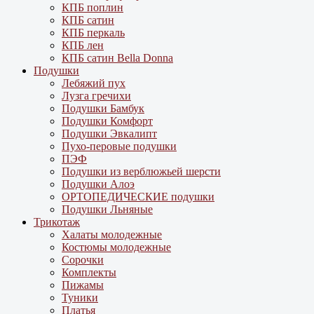
КПБ поплин
КПБ сатин
КПБ перкаль
КПБ лен
КПБ сатин Bella Donna
Подушки
Лебяжий пух
Лузга гречихи
Подушки Бамбук
Подушки Комфорт
Подушки Эвкалипт
Пухо-перовые подушки
ПЭФ
Подушки из верблюжьей шерсти
Подушки Алоэ
ОРТОПЕДИЧЕСКИЕ подушки
Подушки Льняные
Трикотаж
Халаты молодежные
Костюмы молодежные
Сорочки
Комплекты
Пижамы
Туники
Платья