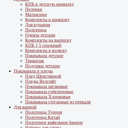
КПБ в детскую кроватку
Пеленки
Матрасики
Комплекты в кроватку
Для купания
Полотенца
Одеяла детские
Комплекты на выписку
КПБ 1,5 спальный
Комплекты в коляску
Покрывала детские
Трикотаж
Подушки детские
Покрывала и пледы
Плед Шерстянной
Пледы Велсофт
Покрывала шелковые
Покрывала гобеленовые
Покрывала Хлопковые
Покрывала стеганные из перкаля
Для ванной
Полотенца Турция
Полотенца Китай
Полотенце вафельное банное
Наборы для сауны