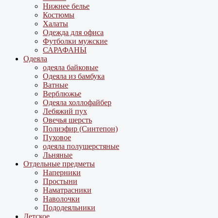
Нижнее белье
Костюмы
Халаты
Одежда для офиса
Футболки мужские
САРАФАНЫ
Одеяла
одеяла байковые
Одеяла из бамбука
Ватные
Верблюжье
Одеяла холлофайбер
Лебяжий пух
Овечья шерсть
Полиэфир (Синтепон)
Пуховое
одеяла полушерстяные
Льняные
Отдельные предметы
Наперники
Простыни
Наматрасники
Наволочки
Пододеяльники
Детское