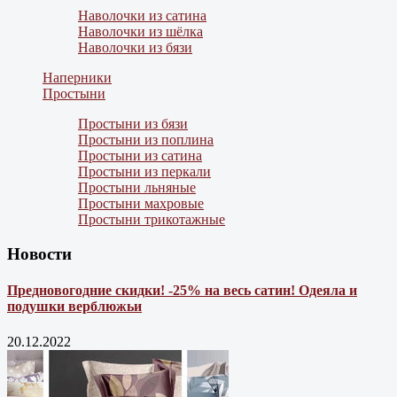
Наволочки из сатина
Наволочки из шёлка
Наволочки из бязи
Наперники
Простыни
Простыни из бязи
Простыни из поплина
Простыни из сатина
Простыни из перкали
Простыни льняные
Простыни махровые
Простыни трикотажные
Новости
Предновогодние скидки! -25% на весь сатин! Одеяла и
подушки верблюжьи
20.12.2022