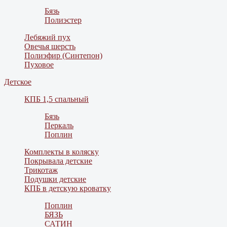
Бязь
Полиэстер
Лебяжий пух
Овечья шерсть
Полиэфир (Синтепон)
Пуховое
Детское
КПБ 1,5 спальный
Бязь
Перкаль
Поплин
Комплекты в коляску
Покрывала детские
Трикотаж
Подушки детские
КПБ в детскую кроватку
Поплин
БЯЗЬ
САТИН