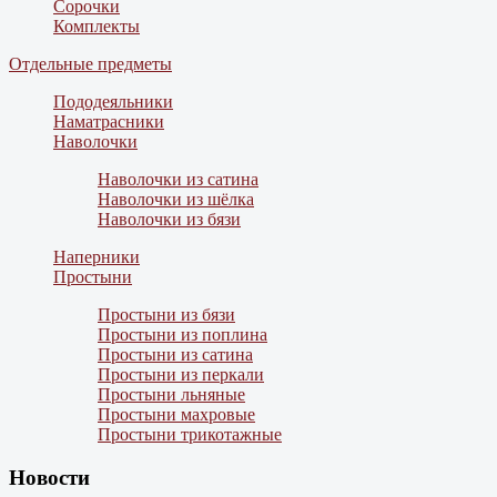
Сорочки
Комплекты
Отдельные предметы
Пододеяльники
Наматрасники
Наволочки
Наволочки из сатина
Наволочки из шёлка
Наволочки из бязи
Наперники
Простыни
Простыни из бязи
Простыни из поплина
Простыни из сатина
Простыни из перкали
Простыни льняные
Простыни махровые
Простыни трикотажные
Новости