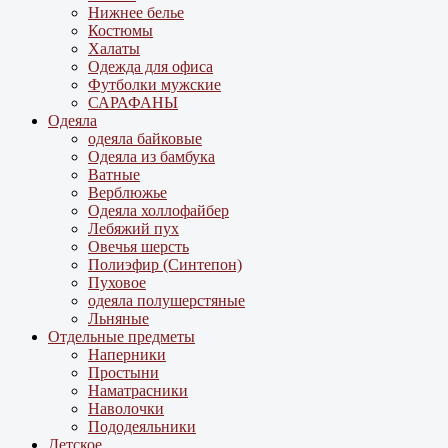
Нижнее белье
Костюмы
Халаты
Одежда для офиса
Футболки мужские
САРАФАНЫ
Одеяла
одеяла байковые
Одеяла из бамбука
Ватные
Верблюжье
Одеяла холлофайбер
Лебяжий пух
Овечья шерсть
Полиэфир (Синтепон)
Пуховое
одеяла полушерстяные
Льняные
Отдельные предметы
Наперники
Простыни
Наматрасники
Наволочки
Пододеяльники
Детское