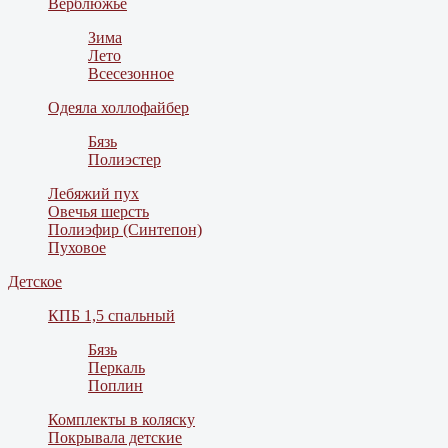
Верблюжье
Зима
Лето
Всесезонное
Одеяла холлофайбер
Бязь
Полиэстер
Лебяжий пух
Овечья шерсть
Полиэфир (Синтепон)
Пуховое
Детское
КПБ 1,5 спальный
Бязь
Перкаль
Поплин
Комплекты в коляску
Покрывала детские