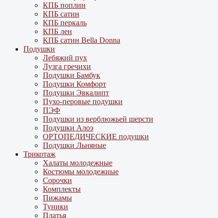
КПБ поплин
КПБ сатин
КПБ перкаль
КПБ лен
КПБ сатин Bella Donna
Подушки
Лебяжий пух
Лузга гречихи
Подушки Бамбук
Подушки Комфорт
Подушки Эвкалипт
Пухо-перовые подушки
ПЭФ
Подушки из верблюжьей шерсти
Подушки Алоэ
ОРТОПЕДИЧЕСКИЕ подушки
Подушки Льняные
Трикотаж
Халаты молодежные
Костюмы молодежные
Сорочки
Комплекты
Пижамы
Туники
Платья