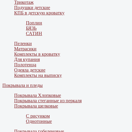
Трикотаж
Подушки детские
КПБ в детскую кроватку
Поплин
БЯЗЬ
САТИН
Пеленки
Матрасики
Комплекты в кроватку
Для купания
Полотенца
Одеяла детские
Комплекты на выписку
Покрывала и пледы
Покрывала Хлопковые
Покрывала стеганные из перкаля
Покрывала шелковые
С рисунком
Однотонные
Покрывала гобеленовые