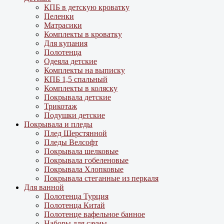
КПБ в детскую кроватку
Пеленки
Матрасики
Комплекты в кроватку
Для купания
Полотенца
Одеяла детские
Комплекты на выписку
КПБ 1,5 спальный
Комплекты в коляску
Покрывала детские
Трикотаж
Подушки детские
Покрывала и пледы
Плед Шерстянной
Пледы Велсофт
Покрывала шелковые
Покрывала гобеленовые
Покрывала Хлопковые
Покрывала стеганные из перкаля
Для ванной
Полотенца Турция
Полотенца Китай
Полотенце вафельное банное
Наборы для сауны