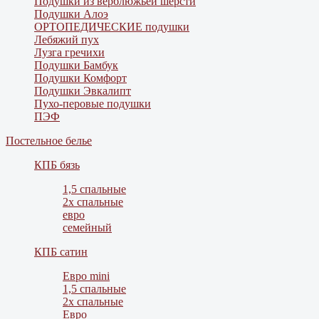
Подушки из верблюжьей шерсти
Подушки Алоэ
ОРТОПЕДИЧЕСКИЕ подушки
Лебяжий пух
Лузга гречихи
Подушки Бамбук
Подушки Комфорт
Подушки Эвкалипт
Пухо-перовые подушки
ПЭФ
Постельное белье
КПБ бязь
1,5 спальные
2х спальные
евро
семейный
КПБ сатин
Евро mini
1,5 спальные
2х спальные
Евро