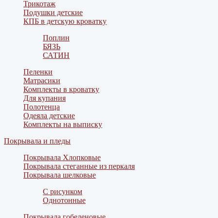
Трикотаж
Подушки детские
КПБ в детскую кроватку
Поплин
БЯЗЬ
САТИН
Пеленки
Матрасики
Комплекты в кроватку
Для купания
Полотенца
Одеяла детские
Комплекты на выписку
Покрывала и пледы
Покрывала Хлопковые
Покрывала стеганные из перкаля
Покрывала шелковые
С рисунком
Однотонные
Покрывала гобеленовые