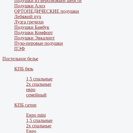
Подушки из верблюжьей шерсти
Подушки Алоэ
ОРТОПЕДИЧЕСКИЕ подушки
Лебяжий пух
Лузга гречихи
Подушки Бамбук
Подушки Комфорт
Подушки Эвкалипт
Пухо-перовые подушки
ПЭФ
Постельное белье
КПБ бязь
1,5 спальные
2х спальные
евро
семейный
КПБ сатин
Евро mini
1,5 спальные
2х спальные
Евро