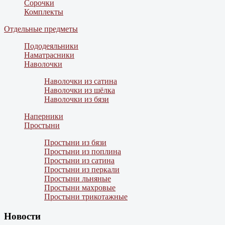
Сорочки
Комплекты
Отдельные предметы
Пододеяльники
Наматрасники
Наволочки
Наволочки из сатина
Наволочки из шёлка
Наволочки из бязи
Наперники
Простыни
Простыни из бязи
Простыни из поплина
Простыни из сатина
Простыни из перкали
Простыни льняные
Простыни махровые
Простыни трикотажные
Новости