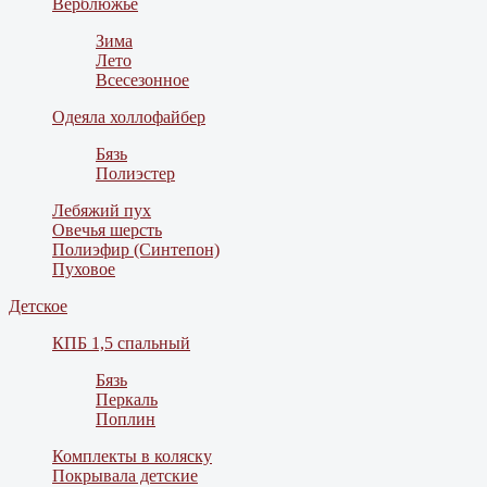
Верблюжье
Зима
Лето
Всесезонное
Одеяла холлофайбер
Бязь
Полиэстер
Лебяжий пух
Овечья шерсть
Полиэфир (Синтепон)
Пуховое
Детское
КПБ 1,5 спальный
Бязь
Перкаль
Поплин
Комплекты в коляску
Покрывала детские