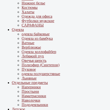
Нижнее белье
Костюмы
Халаты
Одежда для офиса
Футболки мужские
САРАФАНЫ
Одеяла
одеяла байковые
Одеяла из бамбука
Ватные
Верблюжье
Одеяла холлофайбер
Лебяжий пух
Овечья шерсть
Полиэфир (Синтепон)
Пуховое
одеяла полушерстяные
Льняные
Отдельные предметы
Наперники
Простыни
Наматрасники
Наволочки
Пододеяльники
Детское