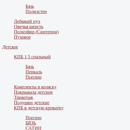
Бязь
Полиэстер
Лебяжий пух
Овечья шерсть
Полиэфир (Синтепон)
Пуховое
Детское
КПБ 1,5 спальный
Бязь
Перкаль
Поплин
Комплекты в коляску
Покрывала детские
Трикотаж
Подушки детские
КПБ в детскую кроватку
Поплин
БЯЗЬ
САТИН