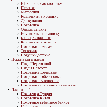
КПБ в детскую кроватку
Пеленки
Матрасики
Комплекты в кроватку
Для купания
Полотенца
Одеяла детские
Комплекты на выписку
КПБ 1,5 спальный
Комплекты в коляску
Покрывала детские
Трикотаж
Подушки детские
Покрывала и пледы
Плед Шерстянной
Пледы Велсофт
Покрывала шелковые
Покрывала гобеленовые
Покрывала Хлопковые
Покрывала стеганные из перкаля
Для ванной
Полотенца Турция
Полотенца Китай
Полотенце вафельное банное
Наборы для сауны