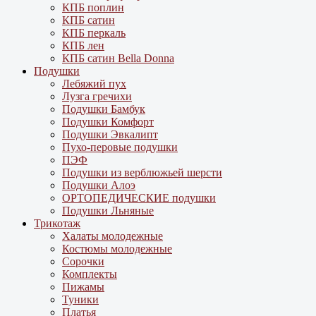
КПБ поплин
КПБ сатин
КПБ перкаль
КПБ лен
КПБ сатин Bella Donna
Подушки
Лебяжий пух
Лузга гречихи
Подушки Бамбук
Подушки Комфорт
Подушки Эвкалипт
Пухо-перовые подушки
ПЭФ
Подушки из верблюжьей шерсти
Подушки Алоэ
ОРТОПЕДИЧЕСКИЕ подушки
Подушки Льняные
Трикотаж
Халаты молодежные
Костюмы молодежные
Сорочки
Комплекты
Пижамы
Туники
Платья