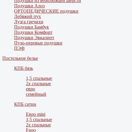
Подушки из верблюжьей шерсти
Подушки Алоэ
ОРТОПЕДИЧЕСКИЕ подушки
Лебяжий пух
Лузга гречихи
Подушки Бамбук
Подушки Комфорт
Подушки Эвкалипт
Пухо-перовые подушки
ПЭФ
Постельное белье
КПБ бязь
1,5 спальные
2х спальные
евро
семейный
КПБ сатин
Евро mini
1,5 спальные
2х спальные
Евро