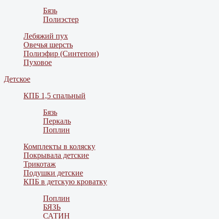
Бязь
Полиэстер
Лебяжий пух
Овечья шерсть
Полиэфир (Синтепон)
Пуховое
Детское
КПБ 1,5 спальный
Бязь
Перкаль
Поплин
Комплекты в коляску
Покрывала детские
Трикотаж
Подушки детские
КПБ в детскую кроватку
Поплин
БЯЗЬ
САТИН