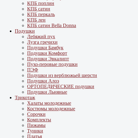
КПБ поплин
КПБ сатин
КПБ перкаль
КПБ лен
КПБ сатин Bella Donna
Подушки
Лебяжий пух
Лузга гречихи
Подушки Бамбук
Подушки Комфорт
Подушки Эвкалипт
Пухо-перовые подушки
ПЭФ
Подушки из верблюжьей шерсти
Подушки Алоэ
ОРТОПЕДИЧЕСКИЕ подушки
Подушки Льняные
Трикотаж
Халаты молодежные
Костюмы молодежные
Сорочки
Комплекты
Пижамы
Туники
Платья