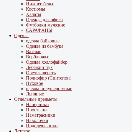
Нижнее белье
Костюмы
Халаты
Одежда для офиса
Футболки мужские
САРАФАНЫ
Одеяла
одеяла байковые
Одеяла из бамбука
Ватные
Верблюжье
Одеяла холлофайбер
Лебяжий пух
Овечья шерсть
Полиэфир (Синтепон)
Пуховое
одеяла полушерстяные
Льняные
Отдельные предметы
Наперники
Простыни
Наматрасники
Наволочки
Пододеяльники
Детское