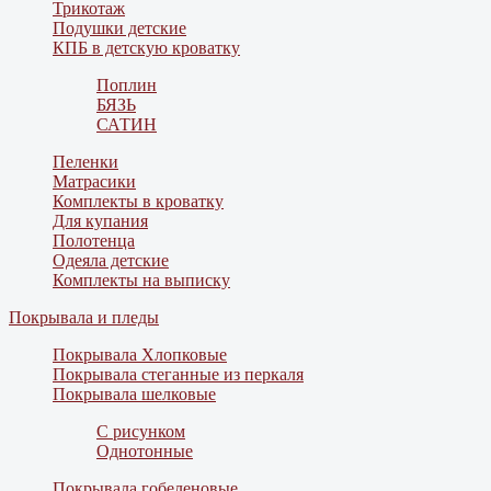
Трикотаж
Подушки детские
КПБ в детскую кроватку
Поплин
БЯЗЬ
САТИН
Пеленки
Матрасики
Комплекты в кроватку
Для купания
Полотенца
Одеяла детские
Комплекты на выписку
Покрывала и пледы
Покрывала Хлопковые
Покрывала стеганные из перкаля
Покрывала шелковые
С рисунком
Однотонные
Покрывала гобеленовые