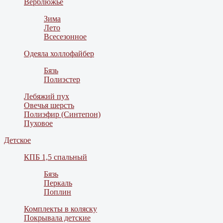
Верблюжье
Зима
Лето
Всесезонное
Одеяла холлофайбер
Бязь
Полиэстер
Лебяжий пух
Овечья шерсть
Полиэфир (Синтепон)
Пуховое
Детское
КПБ 1,5 спальный
Бязь
Перкаль
Поплин
Комплекты в коляску
Покрывала детские