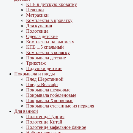
КПБ в детскую кроватку
Пеленки
Матрасики
Комплекты в кроватку
Для купания
Полотенца
Одеяла детские
Комплекты на выписку
КПБ 1,5 спальный
Комплекты в коляску
Покрывала детские
Трикотаж
Подушки детские
Покрывала и пледы
Плед Шерстянной
Пледы Велсофт
Покрывала шелковые
Покрывала гобеленовые
Покрывала Хлопковые
Покрывала стеганные из перкаля
Для ванной
Полотенца Турция
Полотенца Китай
Полотенце вафельное банное
Наборы для сауны