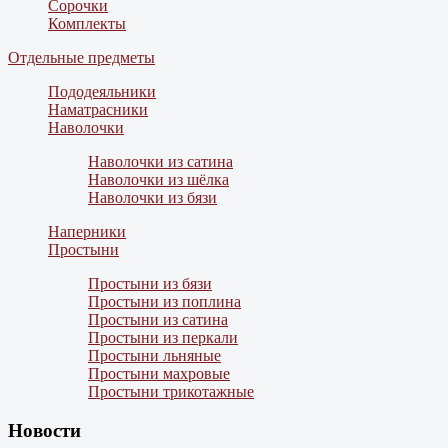
Сорочки
Комплекты
Отдельные предметы
Пододеяльники
Наматрасники
Наволочки
Наволочки из сатина
Наволочки из шёлка
Наволочки из бязи
Наперники
Простыни
Простыни из бязи
Простыни из поплина
Простыни из сатина
Простыни из перкали
Простыни льняные
Простыни махровые
Простыни трикотажные
Новости