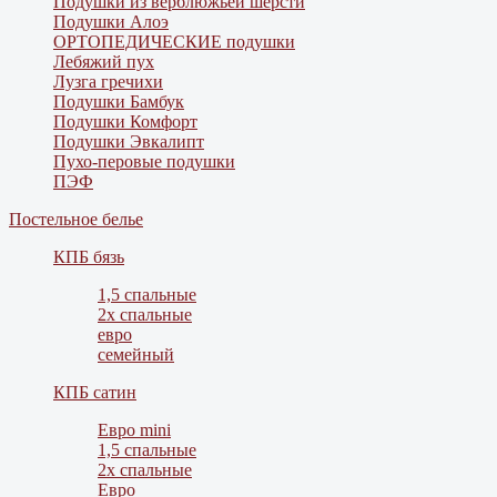
Подушки из верблюжьей шерсти
Подушки Алоэ
ОРТОПЕДИЧЕСКИЕ подушки
Лебяжий пух
Лузга гречихи
Подушки Бамбук
Подушки Комфорт
Подушки Эвкалипт
Пухо-перовые подушки
ПЭФ
Постельное белье
КПБ бязь
1,5 спальные
2х спальные
евро
семейный
КПБ сатин
Евро mini
1,5 спальные
2х спальные
Евро