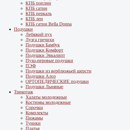
КПБ поплин
КПБ сатин
КПБ перкаль
КПБ лен
КПБ сатин Bella Donna
Подушки
Лебяжий пух
Лузга гречихи
Подушки Бамбук
Подушки Комфорт
Подушки Эвкалипт
Пухо-перовые подушки
ПЭФ
Подушки из верблюжьей шерсти
Подушки Алоэ
ОРТОПЕДИЧЕСКИЕ подушки
Подушки Льняные
Трикотаж
Халаты молодежные
Костюмы молодежные
Сорочки
Комплекты
Пижамы
Туники
Платья