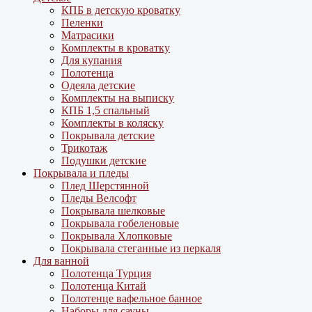
КПБ в детскую кроватку
Пеленки
Матрасики
Комплекты в кроватку
Для купания
Полотенца
Одеяла детские
Комплекты на выписку
КПБ 1,5 спальный
Комплекты в коляску
Покрывала детские
Трикотаж
Подушки детские
Покрывала и пледы
Плед Шерстянной
Пледы Велсофт
Покрывала шелковые
Покрывала гобеленовые
Покрывала Хлопковые
Покрывала стеганные из перкаля
Для ванной
Полотенца Турция
Полотенца Китай
Полотенце вафельное банное
Наборы для сауны