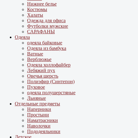
Нижнее белье
Костюмы
Халаты
Одежда для офиса
Футболки мужские
САРАФАНЫ
Одеяла
одеяла байковые
Одеяла из бамбука
Ватные
Верблюжье
Одеяла холлофайбер
Лебяжий пух
Овечья шерсть
Полиэфир (Синтепон)
Пуховое
одеяла полушерстяные
Льняные
Отдельные предметы
Наперники
Простыни
Наматрасники
Наволочки
Пододеяльники
Детское