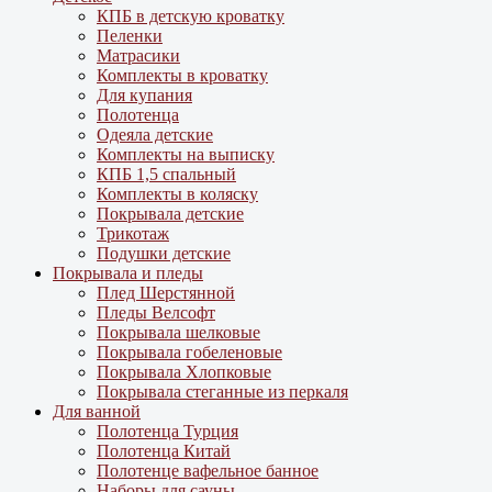
КПБ в детскую кроватку
Пеленки
Матрасики
Комплекты в кроватку
Для купания
Полотенца
Одеяла детские
Комплекты на выписку
КПБ 1,5 спальный
Комплекты в коляску
Покрывала детские
Трикотаж
Подушки детские
Покрывала и пледы
Плед Шерстянной
Пледы Велсофт
Покрывала шелковые
Покрывала гобеленовые
Покрывала Хлопковые
Покрывала стеганные из перкаля
Для ванной
Полотенца Турция
Полотенца Китай
Полотенце вафельное банное
Наборы для сауны