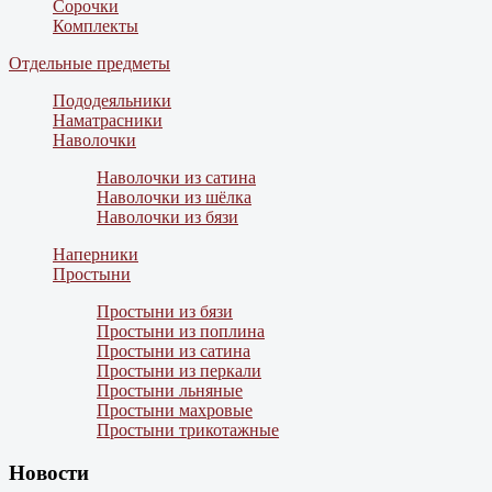
Сорочки
Комплекты
Отдельные предметы
Пододеяльники
Наматрасники
Наволочки
Наволочки из сатина
Наволочки из шёлка
Наволочки из бязи
Наперники
Простыни
Простыни из бязи
Простыни из поплина
Простыни из сатина
Простыни из перкали
Простыни льняные
Простыни махровые
Простыни трикотажные
Новости