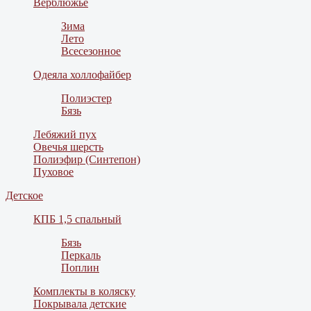
Верблюжье
Зима
Лето
Всесезонное
Одеяла холлофайбер
Полиэстер
Бязь
Лебяжий пух
Овечья шерсть
Полиэфир (Синтепон)
Пуховое
Детское
КПБ 1,5 спальный
Бязь
Перкаль
Поплин
Комплекты в коляску
Покрывала детские