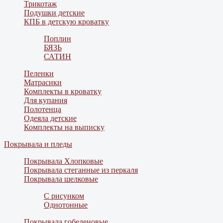
Трикотаж
Подушки детские
КПБ в детскую кроватку
Поплин
БЯЗЬ
САТИН
Пеленки
Матрасики
Комплекты в кроватку
Для купания
Полотенца
Одеяла детские
Комплекты на выписку
Покрывала и пледы
Покрывала Хлопковые
Покрывала стеганные из перкаля
Покрывала шелковые
С рисунком
Однотонные
Покрывала гобеленовые