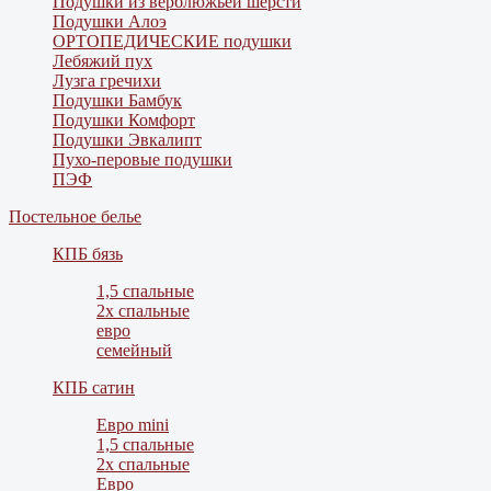
Подушки из верблюжьей шерсти
Подушки Алоэ
ОРТОПЕДИЧЕСКИЕ подушки
Лебяжий пух
Лузга гречихи
Подушки Бамбук
Подушки Комфорт
Подушки Эвкалипт
Пухо-перовые подушки
ПЭФ
Постельное белье
КПБ бязь
1,5 спальные
2х спальные
евро
семейный
КПБ сатин
Евро mini
1,5 спальные
2х спальные
Евро