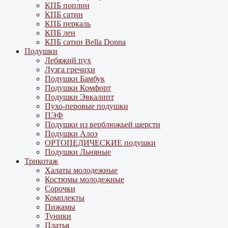
КПБ поплин
КПБ сатин
КПБ перкаль
КПБ лен
КПБ сатин Bella Donna
Подушки
Лебяжий пух
Лузга гречихи
Подушки Бамбук
Подушки Комфорт
Подушки Эвкалипт
Пухо-перовые подушки
ПЭФ
Подушки из верблюжьей шерсти
Подушки Алоэ
ОРТОПЕДИЧЕСКИЕ подушки
Подушки Льняные
Трикотаж
Халаты молодежные
Костюмы молодежные
Сорочки
Комплекты
Пижамы
Туники
Платья