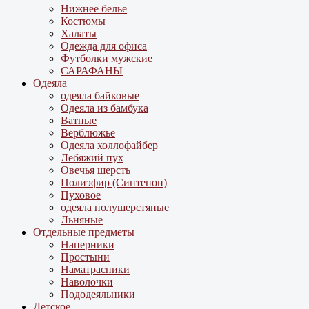
Нижнее белье
Костюмы
Халаты
Одежда для офиса
Футболки мужские
САРАФАНЫ
Одеяла
одеяла байковые
Одеяла из бамбука
Ватные
Верблюжье
Одеяла холлофайбер
Лебяжий пух
Овечья шерсть
Полиэфир (Синтепон)
Пуховое
одеяла полушерстяные
Льняные
Отдельные предметы
Наперники
Простыни
Наматрасники
Наволочки
Пододеяльники
Детское