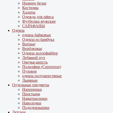
Нижнее белье
Костюмы
Халаты
Одежда для офиса
Футболки мужские
САРАФАНЫ
Одеяла
одеяла байковые
Одеяла из бамбука
Ватные
Верблюжье
Одеяла холлофайбер
Лебяжий пух
Овечья шерсть
Полиэфир (Синтепон)
Пуховое
одеяла полушерстяные
Льняные
Отдельные предметы
Наперники
Простыни
Наматрасники
Наволочки
Пододеяльники
Детское