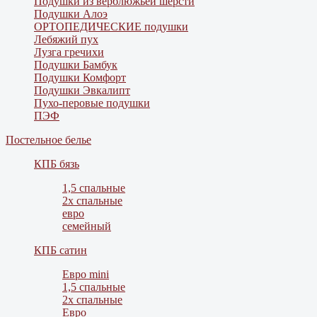
Подушки из верблюжьей шерсти
Подушки Алоэ
ОРТОПЕДИЧЕСКИЕ подушки
Лебяжий пух
Лузга гречихи
Подушки Бамбук
Подушки Комфорт
Подушки Эвкалипт
Пухо-перовые подушки
ПЭФ
Постельное белье
КПБ бязь
1,5 спальные
2х спальные
евро
семейный
КПБ сатин
Евро mini
1,5 спальные
2х спальные
Евро