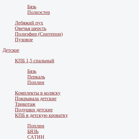
Бязь
Полиэстер
Лебяжий пух
Овечья шерсть
Полиэфир (Синтепон)
Пуховое
Детское
КПБ 1,5 спальный
Бязь
Перкаль
Поплин
Комплекты в коляску
Покрывала детские
Трикотаж
Подушки детские
КПБ в детскую кроватку
Поплин
БЯЗЬ
САТИН