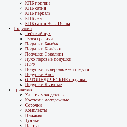
КПБ поплин
КПБ сатин
КПБ перкаль
КПБ лен
КПБ сатин Bella Donna
Подушки
Лебяжий пух
Лузга гречихи
Подушки Бамбук
Подушки Комфорт
Подушки Эвкалипт
Пухо-перовые подушки
ПЭФ
Подушки из верблюжьей шерсти
Подушки Алоэ
ОРТОПЕДИЧЕСКИЕ подушки
Подушки Льняные
Трикотаж
Халаты молодежные
Костюмы молодежные
Сорочки
Комплекты
Пижамы
Туники
Платья