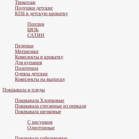
Трикотаж
Подушки детские
КПБ в детскую кроватку
Поплин
БЯЗЬ
САТИН
Пеленки
Матрасики
Комплекты в кроватку
Для купания
Полотенца
Одеяла детские
Комплекты на выписку
Покрывала и пледы
Покрывала Хлопковые
Покрывала стеганные из перкаля
Покрывала шелковые
С рисунком
Однотонные
Покрывала гобеленовые