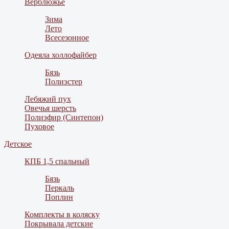
Верблюжье
Зима
Лето
Всесезонное
Одеяла холлофайбер
Бязь
Полиэстер
Лебяжий пух
Овечья шерсть
Полиэфир (Синтепон)
Пуховое
Детское
КПБ 1,5 спальный
Бязь
Перкаль
Поплин
Комплекты в коляску
Покрывала детские