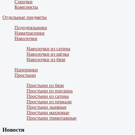
Сорочки
Комплекты
Отдельные предметы
Пододеяльники
Наматрасники
Наволочки
Наволочки из сатина
Наволочки из шёлка
Наволочки из бязи
Наперники
Простыни
Простыни из бязи
Простыни из поплина
Простыни из сатина
Простыни из перкали
Простыни льняные
Простыни махровые
Простыни трикотажные
Новости