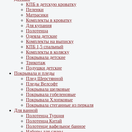
КПБ в детскую кроватку
Пеленки
Матрасики
Комплекты в кроватку
Для купания
Полотенца
Одеяла детские
Комплекты на выписку
КПБ 1,5 спальный
Комплекты в коляску
Покрывала детские
Трикотаж
Подушки детские
Покрывала и пледы
Плед Шерстянной
Пледы Велсофт
Покрывала шелковые
Покрывала гобеленовые
Покрывала Хлопковые
Покрывала стеганные из перкаля
Для ванной
Полотенца Турция
Полотенца Китай
Полотенце вафельное банное
Наборы для сауны