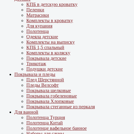
КПБ в детскую кроватку
Пеленки
Матрасики
Комплекты в кроватку
Для купания
Полотенца
Одеяла детские
Комплекты на выписку
КПБ 1,5 спальный
Комплекты в коляску
Покрывала детские
Трикотаж
Подушки детские
Покрывала и пледы
Плед Шерстянной
Пледы Велсофт
Покрывала шелковые
Покрывала гобеленовые
Покрывала Хлопковые
Покрывала стеганные из перкаля
Для ванной
Полотенца Турция
Полотенца Китай
Полотенце вафельное банное
Наборы для сауны