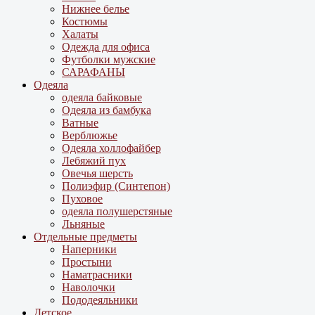
Нижнее белье
Костюмы
Халаты
Одежда для офиса
Футболки мужские
САРАФАНЫ
Одеяла
одеяла байковые
Одеяла из бамбука
Ватные
Верблюжье
Одеяла холлофайбер
Лебяжий пух
Овечья шерсть
Полиэфир (Синтепон)
Пуховое
одеяла полушерстяные
Льняные
Отдельные предметы
Наперники
Простыни
Наматрасники
Наволочки
Пододеяльники
Детское