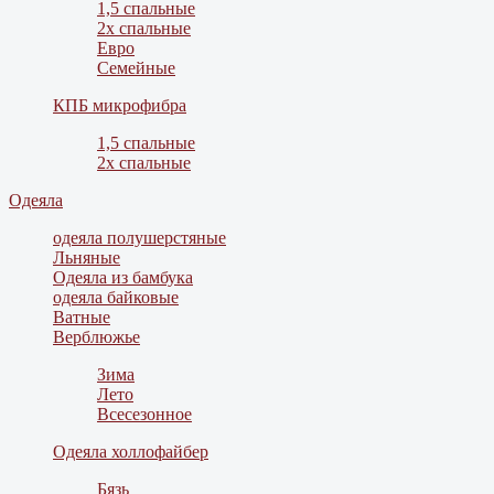
1,5 спальные
2х спальные
Евро
Семейные
КПБ микрофибра
1,5 спальные
2х спальные
Одеяла
одеяла полушерстяные
Льняные
Одеяла из бамбука
одеяла байковые
Ватные
Верблюжье
Зима
Лето
Всесезонное
Одеяла холлофайбер
Бязь