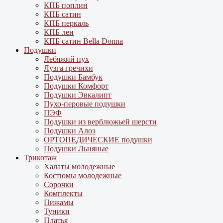
КПБ поплин
КПБ сатин
КПБ перкаль
КПБ лен
КПБ сатин Bella Donna
Подушки
Лебяжий пух
Лузга гречихи
Подушки Бамбук
Подушки Комфорт
Подушки Эвкалипт
Пухо-перовые подушки
ПЭФ
Подушки из верблюжьей шерсти
Подушки Алоэ
ОРТОПЕДИЧЕСКИЕ подушки
Подушки Льняные
Трикотаж
Халаты молодежные
Костюмы молодежные
Сорочки
Комплекты
Пижамы
Туники
Платья