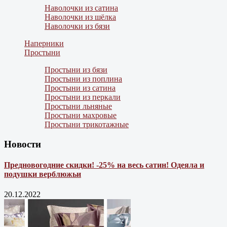
Наволочки из сатина
Наволочки из шёлка
Наволочки из бязи
Наперники
Простыни
Простыни из бязи
Простыни из поплина
Простыни из сатина
Простыни из перкали
Простыни льняные
Простыни махровые
Простыни трикотажные
Новости
Предновогодние скидки! -25% на весь сатин! Одеяла и
подушки верблюжьи
20.12.2022